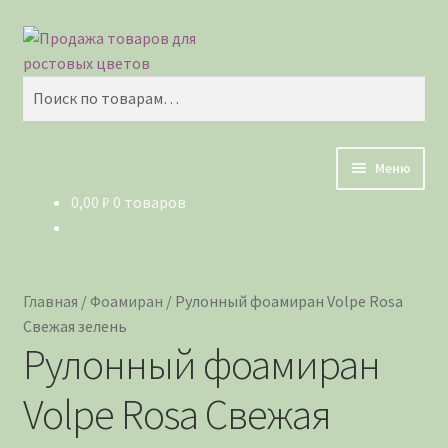
Перейти
Перейти
Поиск
к
к
навигации
содержимому
Искать:
Меню
0,00
₽
0 товаров
Главная
Корзина
Главная
/
Фоамиран
/
Рулонный фоамиран Volpe Rosa
Магазин
Свежая зелень
Рулонный фоамиран
Мой аккаунт
Volpe Rosa Свежая
О нас